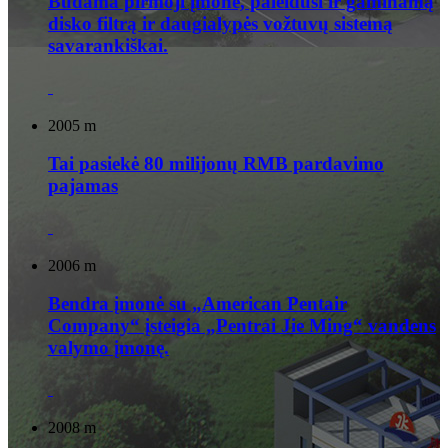
Būdama pirmoji įmonė, paleidusi ir gaminamą
disko filtrą ir daugialypės vožtuvų sistemą
savarankiškai.
2005 m
Tai pasiekė 80 milijonų RMB pardavimo
pajamas
2006 m
Bendra įmonė su „American Pentair
Company“ įsteigia „Pentrai Jie Ming“ vandens
valymo įmonę.
2008 m