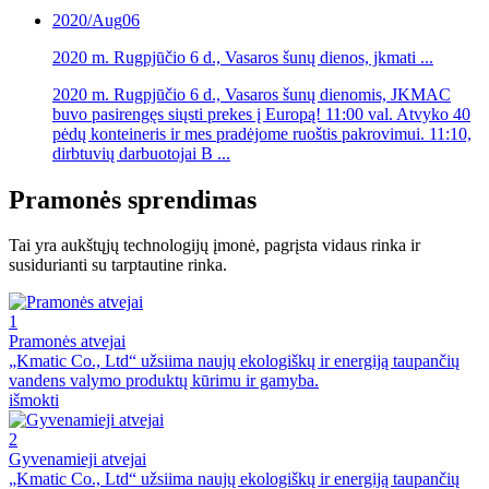
2020/Aug
06
2020 m. Rugpjūčio 6 d., Vasaros šunų dienos, jkmati ...
2020 m. Rugpjūčio 6 d., Vasaros šunų dienomis, JKMAC
buvo pasirengęs siųsti prekes į Europą! 11:00 val. Atvyko 40
pėdų konteineris ir mes pradėjome ruoštis pakrovimui. 11:10,
dirbtuvių darbuotojai B ...
Pramonės sprendimas
Tai yra aukštųjų technologijų įmonė, pagrįsta vidaus rinka ir
susidurianti su tarptautine rinka.
1
Pramonės atvejai
„Kmatic Co., Ltd“ užsiima naujų ekologiškų ir energiją taupančių
vandens valymo produktų kūrimu ir gamyba.
išmokti
2
Gyvenamieji atvejai
„Kmatic Co., Ltd“ užsiima naujų ekologiškų ir energiją taupančių