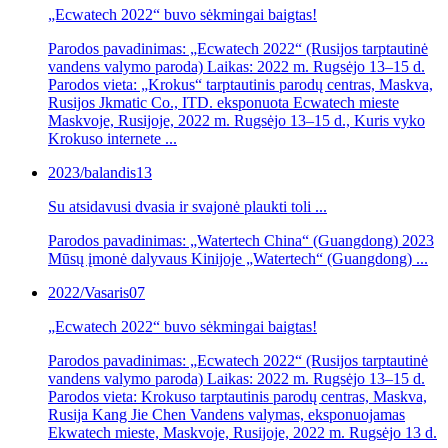
„Ecwatech 2022“ buvo sėkmingai baigtas!
Parodos pavadinimas: „Ecwatech 2022“ (Rusijos tarptautinė
vandens valymo paroda) Laikas: 2022 m. Rugsėjo 13–15 d.
Parodos vieta: „Krokus“ tarptautinis parodų centras, Maskva,
Rusijos Jkmatic Co., ITD. eksponuota Ecwatech mieste
Maskvoje, Rusijoje, 2022 m. Rugsėjo 13–15 d., Kuris vyko
Krokuso internete ...
2023/balandis
13
Su atsidavusi dvasia ir svajonė plaukti toli ...
Parodos pavadinimas: „Watertech China“ (Guangdong) 2023
Mūsų įmonė dalyvaus Kinijoje „Watertech“ (Guangdong) ...
2022/Vasaris
07
„Ecwatech 2022“ buvo sėkmingai baigtas!
Parodos pavadinimas: „Ecwatech 2022“ (Rusijos tarptautinė
vandens valymo paroda) Laikas: 2022 m. Rugsėjo 13–15 d.
Parodos vieta: Krokuso tarptautinis parodų centras, Maskva,
Rusija Kang Jie Chen Vandens valymas, eksponuojamas
Ekwatech mieste, Maskvoje, Rusijoje, 2022 m. Rugsėjo 13 d.