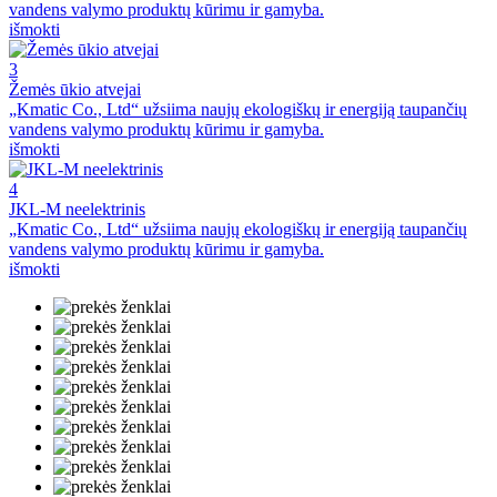
vandens valymo produktų kūrimu ir gamyba.
išmokti
3
Žemės ūkio atvejai
„Kmatic Co., Ltd“ užsiima naujų ekologiškų ir energiją taupančių
vandens valymo produktų kūrimu ir gamyba.
išmokti
4
JKL-M neelektrinis
„Kmatic Co., Ltd“ užsiima naujų ekologiškų ir energiją taupančių
vandens valymo produktų kūrimu ir gamyba.
išmokti