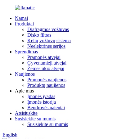
Namai
Produktai
Diafragmos vožtuvas
Disko filtras
Kelių vožtuvų sistema
Neelektrinės serijos
Sprendimas
Pramonės atvejai
Gyvenamieji atvejai
Žemės ūkio atvejai
Naujienos
Pramonės naujienos
Produktų naujienos
Apie mus
Įmonės įvadas
Įmonės istorija
Bendrovės patentai
Atsisiųskite
Susisiekite su mumis
Susisiekite su mumis
English