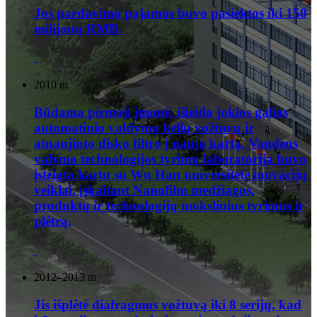
Jos pardavimo pajamos buvo pasiektos iki 150
milijonų RMB.
2010 m
Būdama pirmoji įmonė, išleido jokios galios
automatinio valdymo kelių vožtuvų ir
atnaujinto disko filtro į naują kartą. Vandens
valymo technologijos tyrimų laboratorija buvo
įsteigta kartu su Wu Han universitete inovacijų
veiklai, įskaitant Nanofilm medžiagos,
produktų ir technologijų mokslinius tyrimus ir
plėtrą.
2012–2013 m
Jis išplėtė diafragmos vožtuvą iki 8 serijų, kad