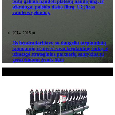
būtų galima naudoti platesnį naudojimą, ir
sėkmingai paleido disko filtrą. Už jūros
vandens gėlinimą.
2014–2015 m
Jis bendradarbiavo su daugeliu tarptautinių
kompanijų ir atvėrė savo tarptautinę rinką ir
užmezgė strateginius partnerių santykius su
gerai žinomu žemės ūkio