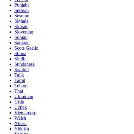
Punjabi
Serbian
Sesotho
Sinhala
Slovak
Slovenian
Somali
Samoan
Scots Gaelic
Shona
Sindhi
Sundanese
Swahili
Tajik
Tamil
Telugu
Thai
Ukrainian
Urdu
Uzbek
Vietnamese
Welsh
Xhosa
Yiddish