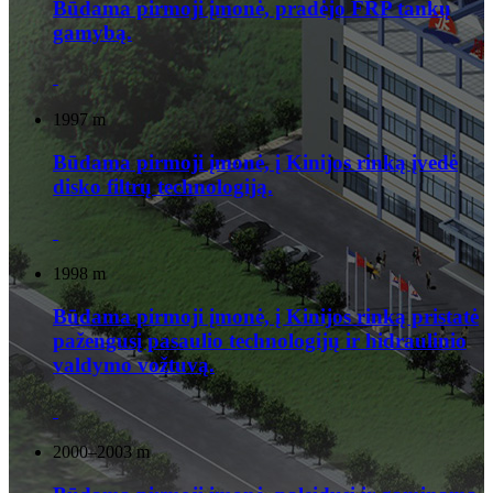
Būdama pirmoji įmonė, pradėjo FRP tankų
gamybą.
1997 m
Būdama pirmoji įmonė, į Kinijos rinką įvedė
disko filtrų technologiją.
1998 m
Būdama pirmoji įmonė, į Kinijos rinką pristatė
pažengusį pasaulio technologijų ir hidraulinio
valdymo vožtuvą.
2000–2003 m