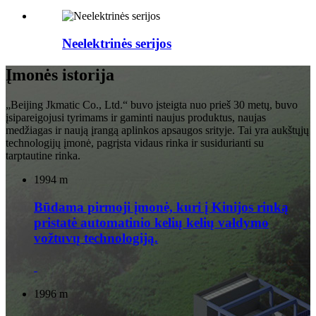
Neelektrinės serijos
Įmonės istorija
„Beijing Jkmatic Co., Ltd.“ buvo įsteigta nuo prieš 30 metų, buvo
įsipareigojusi tyrimams ir gaminti naujus produktus, naujas
medžiagas ir naują įrangą aplinkos apsaugos srityje. Tai yra aukštųjų
technologijų įmonė, pagrįsta vidaus rinka ir susidurianti su
tarptautine rinka.
1994 m
Būdama pirmoji įmonė, kuri į Kinijos rinką
pristatė automatinio kelių kelių valdymo
vožtuvų technologiją.
1996 m