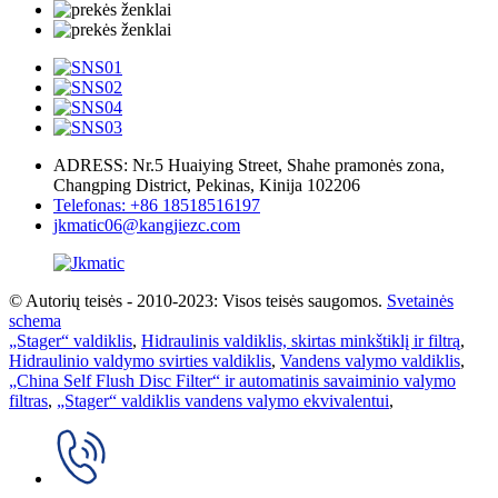
ADRESS: Nr.5 Huaiying Street, Shahe pramonės zona,
Changping District, Pekinas, Kinija 102206
Telefonas: +86 18518516197
jkmatic06@kangjiezc.com
© Autorių teisės - 2010-2023: Visos teisės saugomos.
Svetainės
schema
„Stager“ valdiklis
,
Hidraulinis valdiklis, skirtas minkštiklį ir filtrą
,
Hidraulinio valdymo svirties valdiklis
,
Vandens valymo valdiklis
,
„China Self Flush Disc Filter“ ir automatinis savaiminio valymo
filtras
,
„Stager“ valdiklis vandens valymo ekvivalentui
,