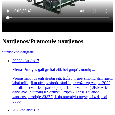
Naujienos
/Pramonės naujienos
Sužinokite daugiau>
2023/balandis
17
Vienas žmogus gali greitai eiti, bet grupė žmonių ...
Vienas žmogus gali greitai eiti, tačiau grupė žmonių gali nueiti
labai toli! „Jkmatic“ pasirodo siurblių ir vožtuvų Azijos 2022
ir Tailando vandens parodoje (Tailando vandens) JKMAtic
dalyvavo „Siurblių ir vožtuvų Azijos 2022 ir Tailando
vandens parodoje 2022 ″, kaip numatyta rugsėjo 14 d., Tai
buvo ...
2023/balandis
13